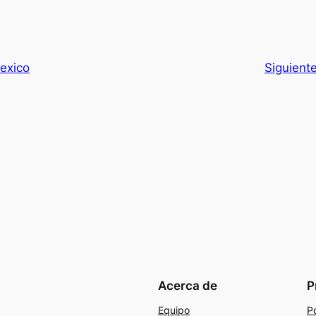
exico
Siguient
Acerca de
P
Equipo
Po