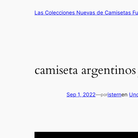
Saltar
Las Colecciones Nuevas de Camisetas Fu
al
contenido
camiseta argentinos
Sep 1, 2022
—
istern
en
Unc
por