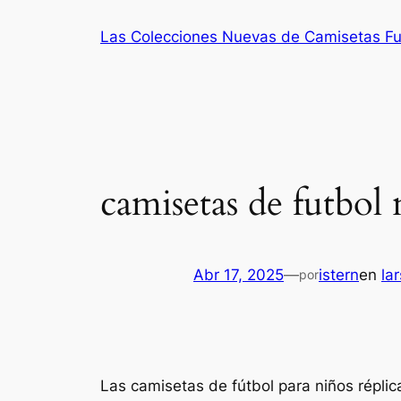
Saltar
Las Colecciones Nuevas de Camisetas Fu
al
contenido
camisetas de futbol 
Abr 17, 2025
—
istern
en
la
por
Las camisetas de fútbol para niños répli