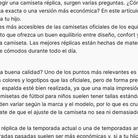
egir una camiseta réplica, surgen varias preguntas. ¿
ca exacta o una versión más económica? En este artícu
 tu hijo.
s más accesibles de las camisetas oficiales de los equ
to que ofrezca un buen equilibrio entre diseño, confort 
la camiseta. Las mejores réplicas están hechas de materi
rse cómodos durante todo el día.
na buena calidad? Uno de los puntos más relevantes es o
colores y logotipos que las oficiales, pero de forma pr
 espalda esté bien realizada, ya que una mala impresión
 camisetas de fútbol para niños suelen tener tallas está
den variar según la marca y el modelo, por lo que es cru
ate de que el ajuste de la camiseta no sea ni demasia
réplica de la temporada actual o una de temporadas a
radas pasadas suelen ser más económicas y, si a tu hij