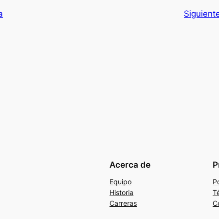
a
Siguient
Acerca de
P
Equipo
Po
Historia
T
Carreras
C