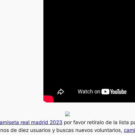
amiseta real madrid 2023
por favor retíralo de la lista 
menos de diez usuarios y buscas nuevos voluntarios,
cami