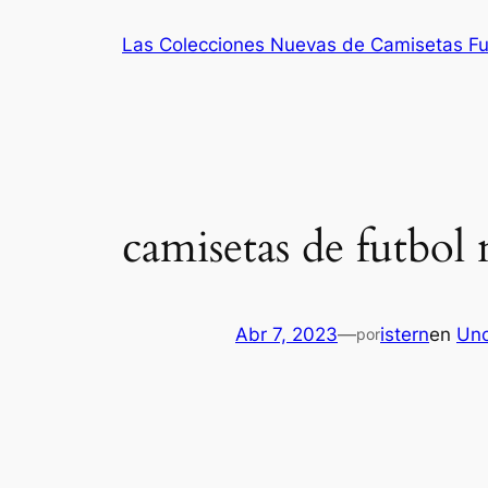
Saltar
Las Colecciones Nuevas de Camisetas Fu
al
contenido
camisetas de futbol
Abr 7, 2023
—
istern
en
Unc
por