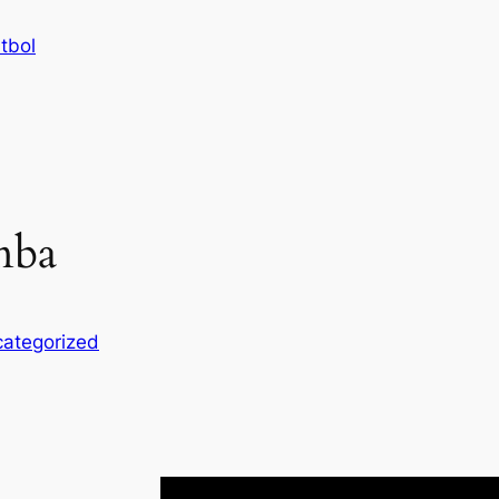
tbol
 nba
ategorized