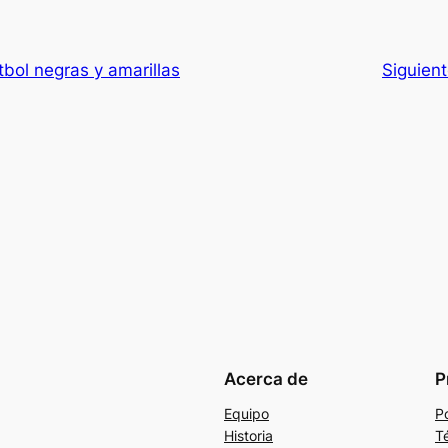
bol negras y amarillas
Siguien
Acerca de
P
Equipo
Po
Historia
T