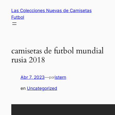
Saltar
Las Colecciones Nuevas de Camisetas
al
Futbol
contenido
camisetas de futbol mundial
rusia 2018
Abr 7, 2023
—
istern
por
en
Uncategorized