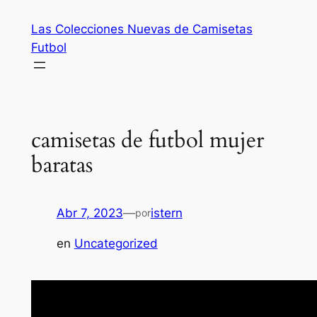
Saltar
Las Colecciones Nuevas de Camisetas
al
Futbol
contenido
camisetas de futbol mujer
baratas
Abr 7, 2023
—
istern
por
en
Uncategorized