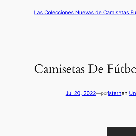
Saltar
Las Colecciones Nuevas de Camisetas Fu
al
contenido
Camisetas De Fútbo
Jul 20, 2022
—
istern
en
Un
por