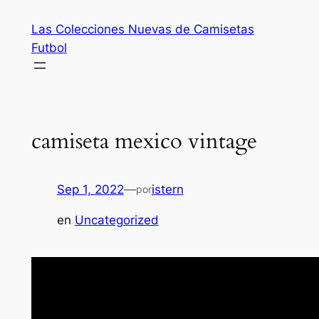
Saltar
Las Colecciones Nuevas de Camisetas
al
Futbol
contenido
camiseta mexico vintage
Sep 1, 2022
—
istern
por
en
Uncategorized