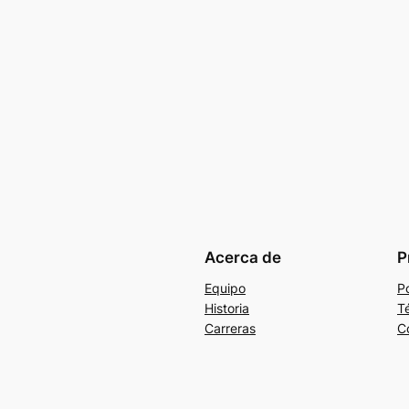
Acerca de
P
Equipo
Po
Historia
T
Carreras
C