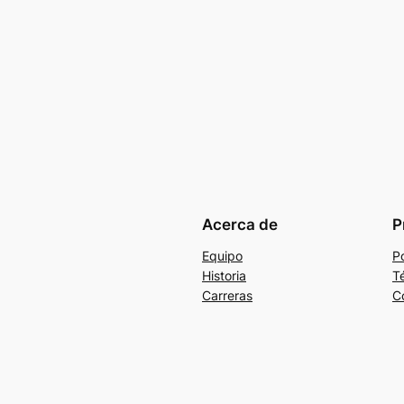
Acerca de
P
Equipo
Po
Historia
T
Carreras
C