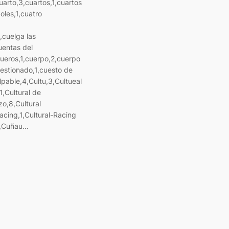
uarto,3,cuartos,1,cuartos
oles,1,cuatro
,cuelga las
uentas del
queros,1,cuerpo,2,cuerpo
uestionado,1,cuesto de
lpable,4,Cultu,3,Cultueal
1,Cultural de
zo,8,Cultural
acing,1,Cultural-Racing
2,Cuñau…