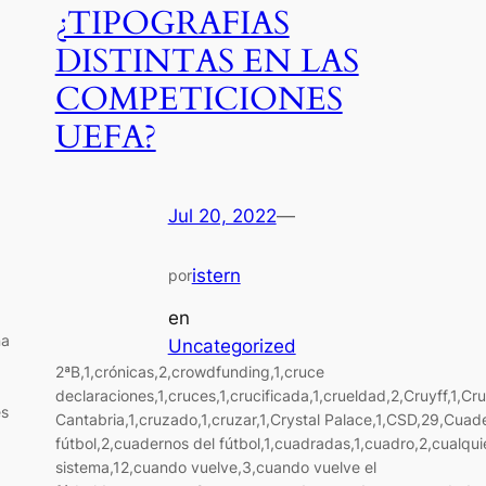
¿TIPOGRAFIAS
DISTINTAS EN LAS
COMPETICIONES
UEFA?
Jul 20, 2022
—
istern
por
en
na
Uncategorized
2ªB,1,crónicas,2,crowdfunding,1,cruce
declaraciones,1,cruces,1,crucificada,1,crueldad,2,Cruyff,1,Cr
es
Cantabria,1,cruzado,1,cruzar,1,Crystal Palace,1,CSD,29,Cuad
fútbol,2,cuadernos del fútbol,1,cuadradas,1,cuadro,2,cualquie
sistema,12,cuando vuelve,3,cuando vuelve el