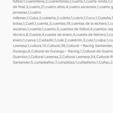
fútbol,1,cuarentena,2,cuarentones,1,cuarta,1,cuarta ronda,1,c
de final,3,cuatro,21,cuatro años,4,cuatro ascensos,1,cuatro g
jornadas,1,cuatro
millones,1,Cuba,2,cubierta,2,cúbito,1,cubrir,1,Cuco,1,Cudaña,1
botas,1,Cueli,1,cuenta,3,cuentas,18,cuentas de la lechera,1,c
ascenso,1,cuente,1,cuento,5,cuentos de fútbol,4,cuentos ra
técnico,8,Cuesta,4,cuesta de enero,4,cuesta de febrero,1,c
enero,1,cueva,1,Cuidadín,1,culé,2,culebrón,3,culo,1,culpa,1,cu
Leonesa,1,cultura,10,Cultural,38,Cultural – Racing Santander,
Durango,6,Cultural de Durango – Racing,1,Cultural de Guarni
Guarnizo,1,Cultural Leoensa,2,Cultural Leonesa,54,Cultural-R
Santander,5,cumpleaños,7,cumplidas,1,cuñadismo,1,Cuñau,