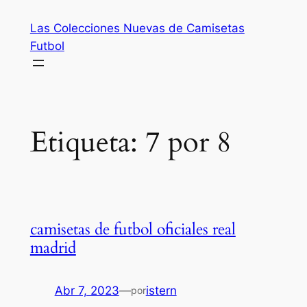
Saltar
Las Colecciones Nuevas de Camisetas
al
Futbol
contenido
Etiqueta:
7 por 8
camisetas de futbol oficiales real
madrid
Abr 7, 2023
—
istern
por